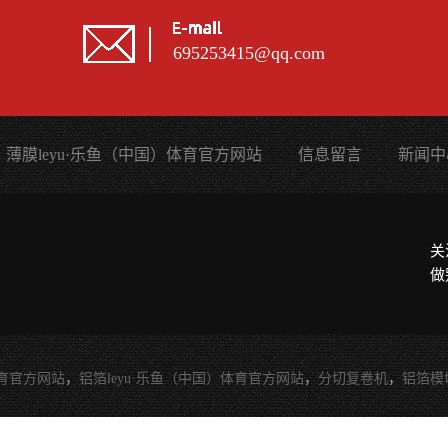
695253415@qq.com
薄膜leyu·乐鱼（中国）体育官方网站
信息留言
新闻中
关
做
体育官方网站
，
铝箔leyu·乐鱼（中国）体育官方网站
，
分切复卷机
，
铝箔模