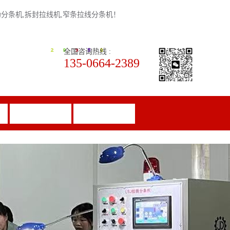
伪分条机,拆封拉线机,窄条拉线分条机！
收藏本站
/
在线留言
/
网站地图
全国咨询热线 :
135-0664-2389
视频中心
新闻中心