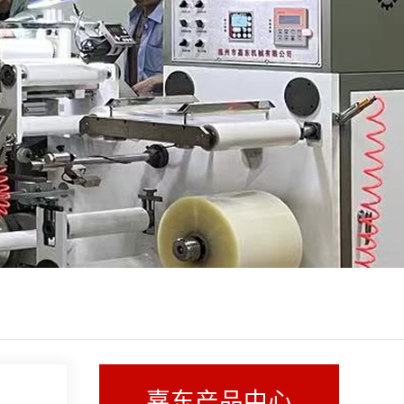
嘉东产品中心